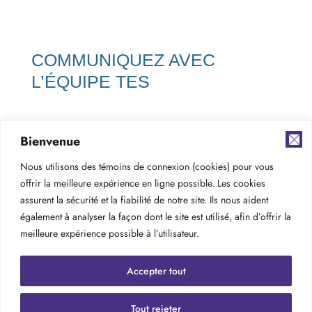
COMMUNIQUEZ AVEC
L’ÉQUIPE TES
Nous aimerions avoir
Bienvenue
de vos nouvelles!
Nous utilisons des témoins de connexion (cookies) pour vous
Nous sommes toujours à la recherche
offrir la meilleure expérience en ligne possible. Les cookies
assurent la sécurité et la fiabilité de notre site. Ils nous aident
de talents et prêts à combler le poste
également à analyser la façon dont le site est utilisé, afin d’offrir la
meilleure expérience possible à l’utilisateur.
idéal pour les entreprises de toute
l’Amérique du Nord.
Accepter tout
Tout rejeter