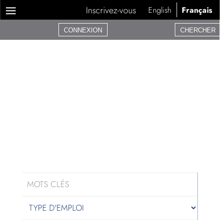
Inscrivez-vous
English
Français
CONNEXION
CHERCHER
Nous mettons en relation des
professionnels avec des
entreprises technologiques de
premier plan.