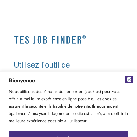
Utilisez l’outil de
recherche d’emploi
Bienvenue
(JobFinder) de TES pour
Nous utilisons des témoins de connexion (cookies) pour vous
consulter les offres
offrir la meilleure expérience en ligne possible. Les cookies
assurent la sécurité et la fiabilité de notre site. Ils nous aident
d’emploi actuelles dans
également à analyser la façon dont le site est utilisé, afin d’offrir la
votre région ou votre
meilleure expérience possible à l’utilisateur.
domaine d’intérêt.